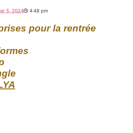
er 5, 2024
4:48 pm
rises pour la rentrée
eformes
p
ngle
LYA