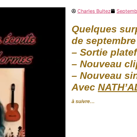
Charles Bultez
Septemb
Quelques surp
de septembre
– Sortie plat
– Nouveau cli
– Nouveau si
Avec
NATH’A
à suivre…