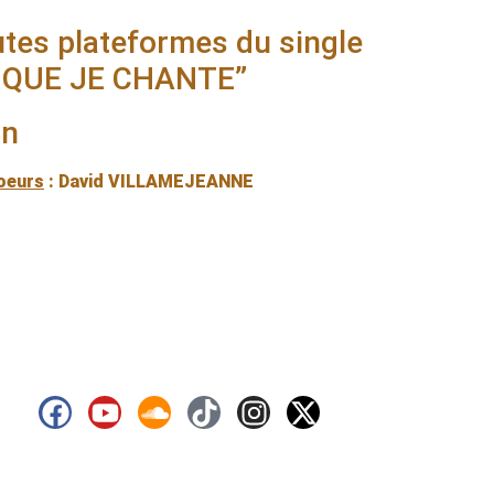
outes plateformes du single
 QUE JE CHANTE”
on
oeurs
: David VILLAMEJEANNE