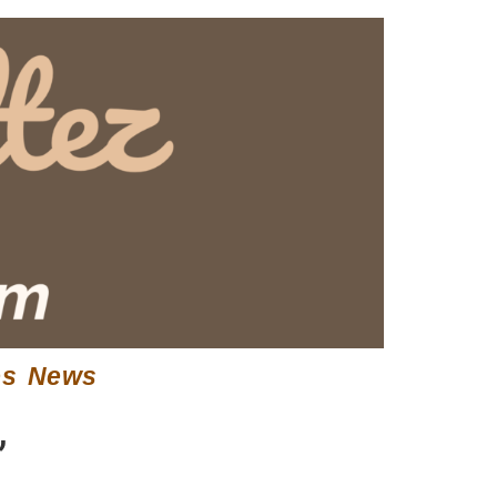
es News
”